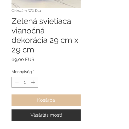
Cikkszám: WX DL1
Zelená svietiaca
vianočná
dekorácia 29 cm x
29 cm
Ár
69,00 EUR
Mennyiség
*
Kosárba
Vásárlás most!