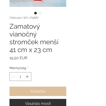
Cikkszám: WX LP9887
Zamatový
vianočný
stromček menší
41 cm x 23 cm
Ár
19,50 EUR
Mennyiség
*
Kosárba
Vásárlás most!