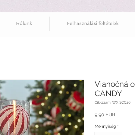
Rólunk
Felhasználási feltételek
Vianočná 
CANDY
Cikkszám: WX SCC46
Ár
9,90 EUR
Mennyiség
*