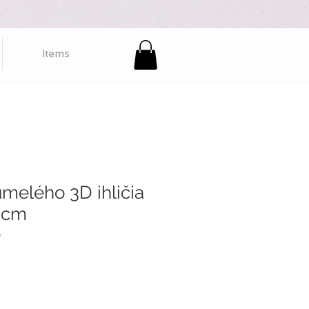
Items
umelého 3D ihličia
 cm
9