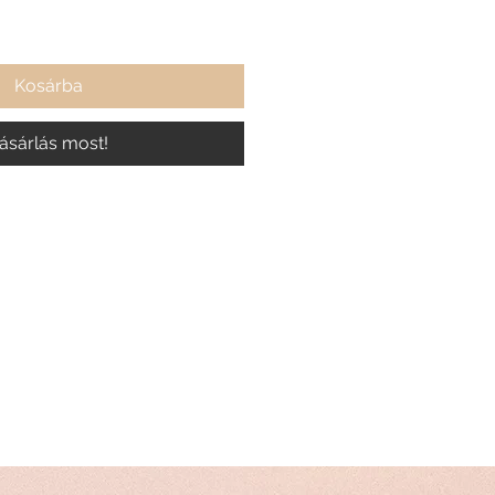
Kosárba
ásárlás most!