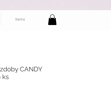
Items
ozdoby CANDY
 ks