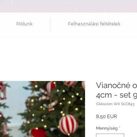
Rólunk
Felhasználási feltételek
Vianočné 
4cm - set 9
Cikkszám: WX SCC843
Ár
8,50 EUR
Mennyiség
*