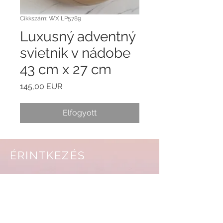
Cikkszám: WX LP5789
Luxusný adventný
svietnik v nádobe
43 cm x 27 cm
Ár
145,00 EUR
Elfogyott
ÉRINTKEZÉS
info@venceky.sk
0905 347 953
Lubica Pastoreková
Hétfő-péntek 9:00-16:00 között