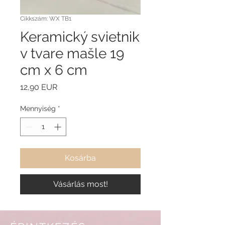
Cikkszám: WX TB1
Keramický svietnik
v tvare mašle 19
cm x 6 cm
Ár
12,90 EUR
Mennyiség
*
Kosárba
Vásárlás most!